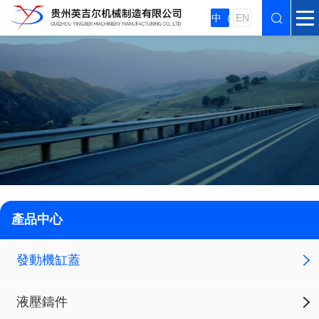
中（zhōng）
EN
產品中心
發動機缸蓋
液壓鑄件