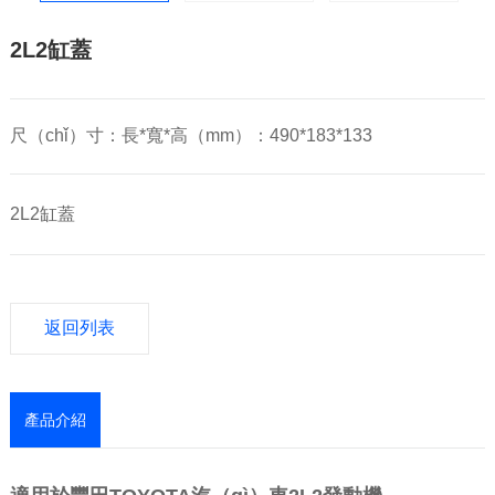
2L2缸蓋
尺（chǐ）寸：長*寬*高（mm）：490*183*133
2L2缸蓋
返回列表
產品介紹