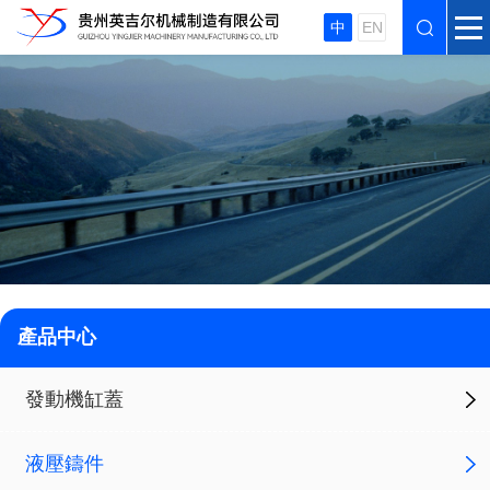
中
EN
產品中心
發動機缸蓋
液壓鑄件