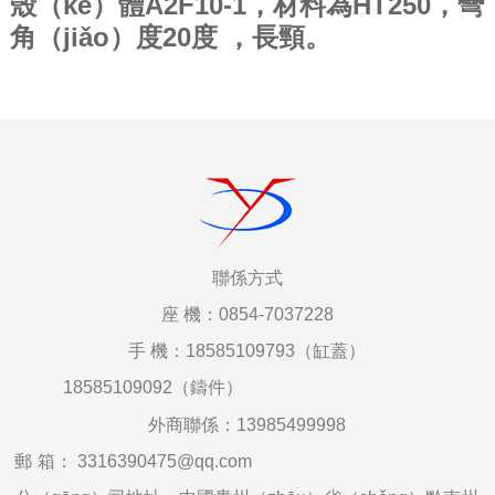
殼（ké）體A2F10-1，材料為HT250，彎
角（jiǎo）度20度 ，長頸。
聯係
方式
座
機：0854-7037228
手
機：18585109793（缸蓋）
18585109092（鑄件）
外商聯係：
13985499998
郵
箱
：
3316390475@qq.com