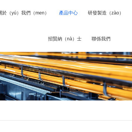
關於（yú）我們（men）
產品中心
研發製造（zào）
招賢納（nà）士
聯係我們