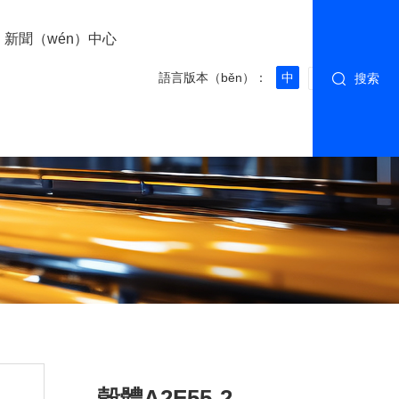
新聞（wén）中心
語言版本（běn）：
中
搜索
EN
殼體A2F55-2