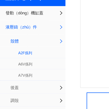
發動（dòng）機缸蓋
液壓鑄（zhù）件
殼體
A2F係列
A6V係列
A7V係列
後蓋
調殼