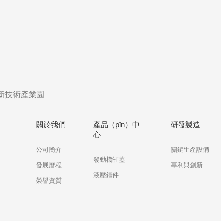
高新技術產業園
關於我們
產品（pǐn）中
研發製造
心
公司簡介
關鍵生產設備
發動機缸蓋
發展曆程
專利與創新
液壓鑄件
榮譽資質