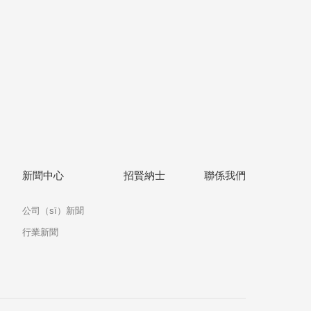
新聞中心
招賢納士
聯係我們
公司（sī）新聞
行業新聞