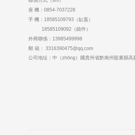
聯係
方式（shì）
座
機：0854-7037228
手
機：18585109793（缸蓋）
18585109092（鑄件）
外商聯係：
13985499998
郵
箱
：
3316390475@qq.com
公司地址：中（zhōng）國貴州省黔南州龍裏縣