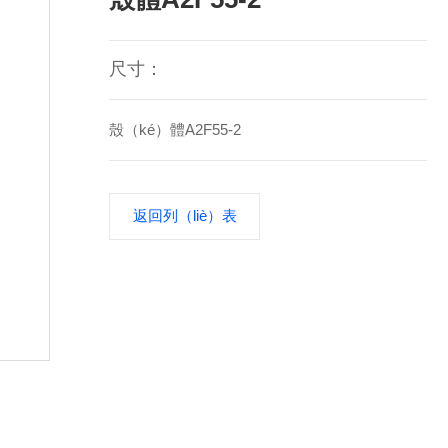
尺寸：
殼（ké）體A2F55-2
返回列（liè）表