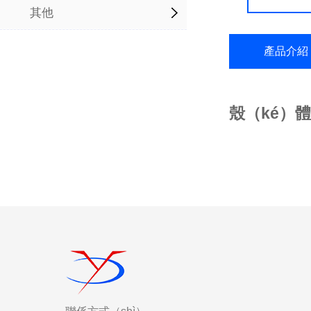
其他
產品介紹
殼（ké）體