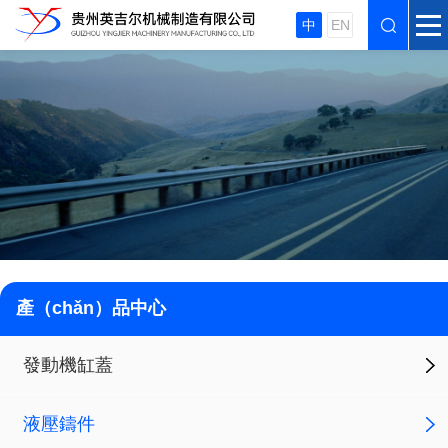
中
EN
產（chǎn）品中心
發動機缸蓋
液壓鑄件