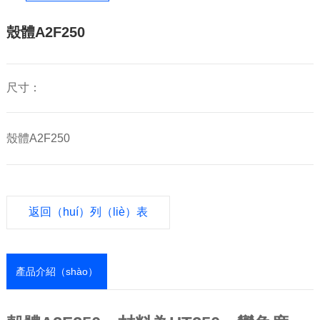
殼體A2F250
尺寸：
殼體A2F250
返回（huí）列（liè）表
產品介紹（shào）