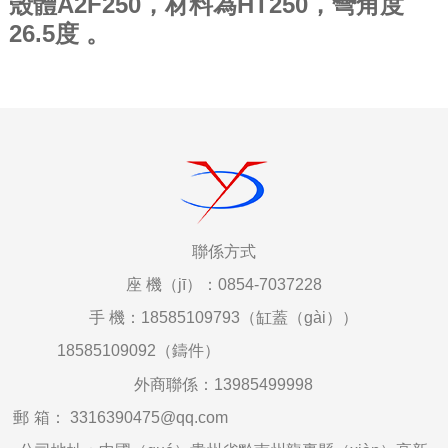
殼體A2F250，材料為HT250，彎角度
26.5度 。
聯係
方式
座
機（jī）：0854-7037228
手
機：18585109793（缸蓋（gài））
18585109092（鑄件）
外商聯係：
13985499998
郵
箱
：
3316390475@qq.com