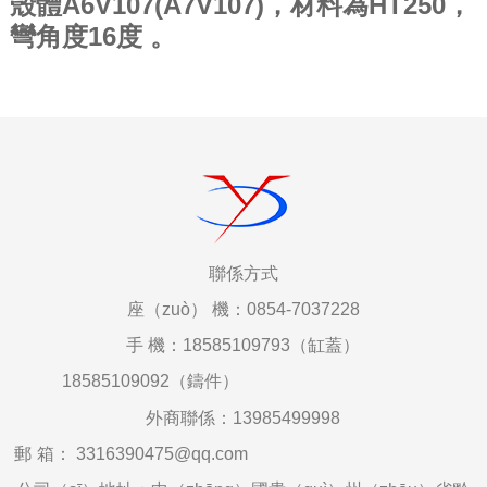
殼體A6V107(A7V107)，材料為HT250，
彎角度16度 。
聯係
方式
座（zuò）
機：0854-7037228
手
機：18585109793（缸蓋）
18585109092（鑄件）
外商聯係：
13985499998
郵
箱
：
3316390475@qq.com