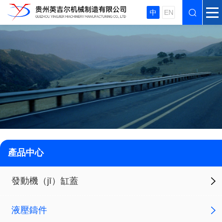
中
EN
產品中心
發動機（jī）缸蓋
液壓鑄件