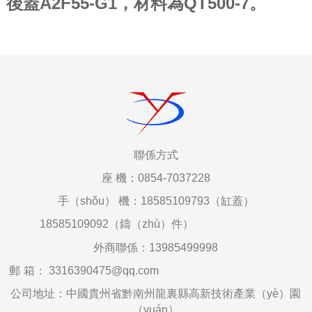
後蓋A2F55-G1，材料為QT500-7。
聯係
方式
座
機：0854-7037228
手（shǒu）
機：18585109793（缸蓋）
18585109092（鑄（zhù）件）
外商聯係：
13985499998
郵
箱
：
3316390475@qq.com
公司地址：中國貴州省黔南州龍裏縣高新技術產業（yè）園
（yuán）