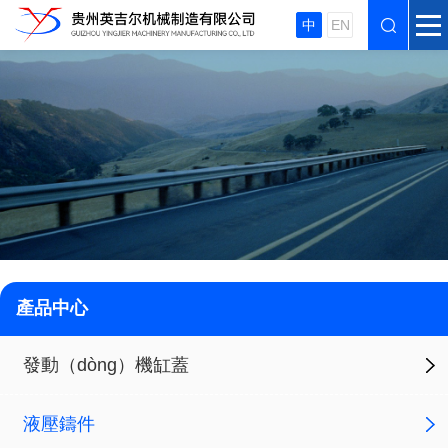
中
EN
產品中心
發動（dòng）機缸蓋
液壓鑄件