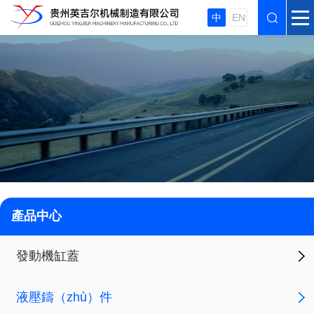
中
EN
產品中心
發動機缸蓋
液壓鑄（zhù）件