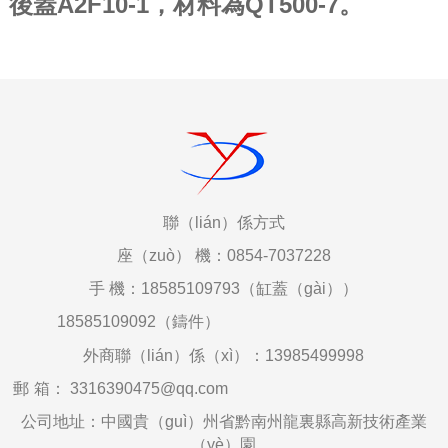
後蓋A2F10-1，材料為QT500-7。
聯（lián）係
方式
座（zuò）
機：0854-7037228
手
機：18585109793（缸蓋（gài））
18585109092（鑄件）
外商聯（lián）係（xì）：
13985499998
郵
箱
：
3316390475@qq.com
公司地址：中國貴（guì）州省黔南州龍裏縣高新技術產業
（yè）園