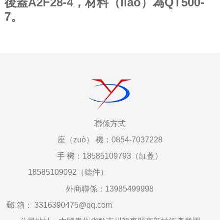
後蓋A2F28-4，材料（liào）為QT500-
7。
聯係
方式
座（zuò）
機：0854-7037228
手
機：18585109793（缸蓋）
18585109092（鑄件）
外商聯係：
13985499998
郵
箱
：
3316390475@qq.com