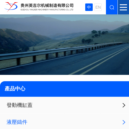
中
EN
產品中心
發動機缸蓋
液壓鑄件