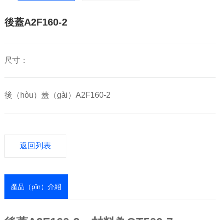
後蓋A2F160-2
尺寸：
後（hòu）蓋（gài）A2F160-2
返回列表
產品（pǐn）介紹