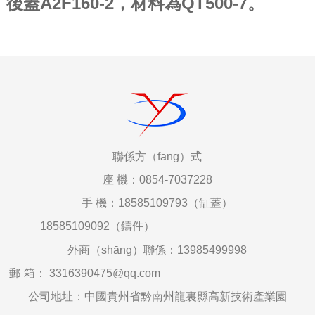
後蓋A2F160-2，材料為QT500-7。
聯係
方（fāng）式
座
機：0854-7037228
手
機：18585109793（缸蓋）
18585109092（鑄件）
外商（shāng）聯係：
13985499998
郵
箱
：
3316390475@qq.com
公司地址：中國貴州省黔南州龍裏縣高新技術產業園