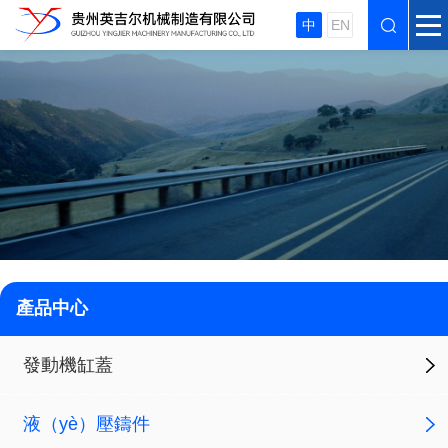
中
EN
產品中心
發動機缸蓋
液（yè）壓鑄件