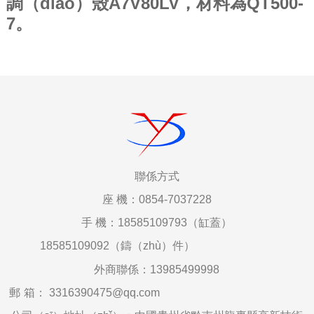
調（diào）殼A7V80LV，材料為QT500-
7。
聯係
方式
座
機：0854-7037228
手
機：18585109793（缸蓋）
18585109092（鑄（zhù）件）
外商聯係：
13985499998
郵
箱
：
3316390475@qq.com