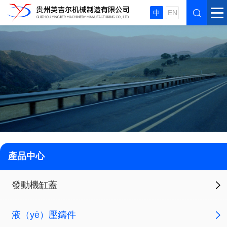
中
EN
產品中心
發動機缸蓋
液（yè）壓鑄件