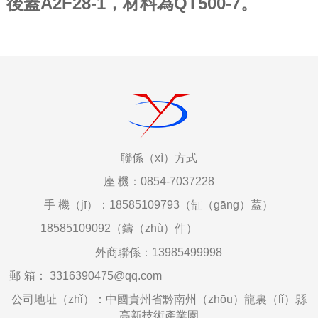
後蓋A2F28-1，材料為QT500-7。
聯係（xì）
方式
座
機：0854-7037228
手
機（jī）：18585109793（缸（gāng）蓋）
18585109092（鑄（zhù）件）
外商聯係：
13985499998
郵
箱
：
3316390475@qq.com
公司地址（zhǐ）：中國貴州省黔南州（zhōu）龍裏（lǐ）縣
高新技術產業園