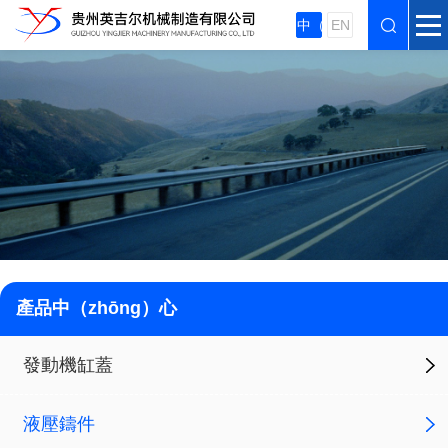
中（zhōng）
EN
產品中（zhōng）心
發動機缸蓋
液壓鑄件