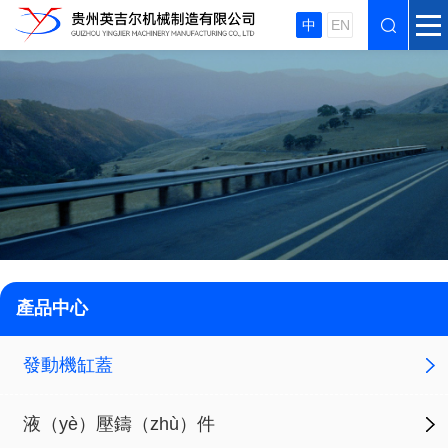
中
EN
產品中心
發動機缸蓋
液（yè）壓鑄（zhù）件