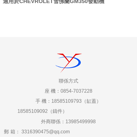
適用於CHEVROLET雪佛蘭GM350發動機
聯係
方式
座
機：0854-7037228
手
機：18585109793（缸蓋）
18585109092（鑄件）
外商聯係：
13985499998
郵
箱
：
3316390475@qq.com