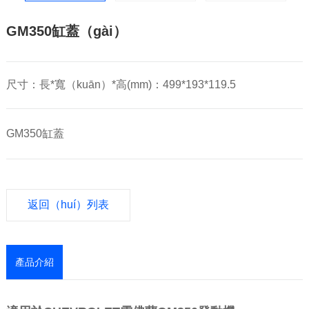
GM350缸蓋（gài）
尺寸：長*寬（kuān）*高(mm)：499*193*119.5
GM350缸蓋
返回（huí）列表
產品介紹