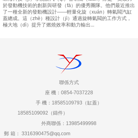
於發動機技術的創新與研發（fā）的優秀團隊。他們最近推出
了一種全新的發動機設計——輕量化旋（xuán）轉氣閥汽缸
蓋總成。這（zhè）種設計（jì）通過旋轉氣閥的工作方式，
極大地（dì）提升了燃燒效率和動力輸出...
聯係
方式
座
機：0854-7037228
手
機：18585109793（缸蓋）
18585109092（鑄件）
外商聯係：
13985499998
郵
箱
：
3316390475@qq.com