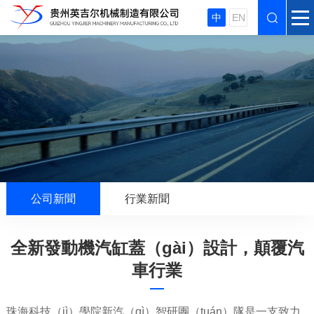
中
EN
公司新聞
行業新聞
全新發動機汽缸蓋（gài）設計，顛覆汽
車行業
珠海科技（jì）學院新汽（qì）智研團（tuán）隊是一支致力