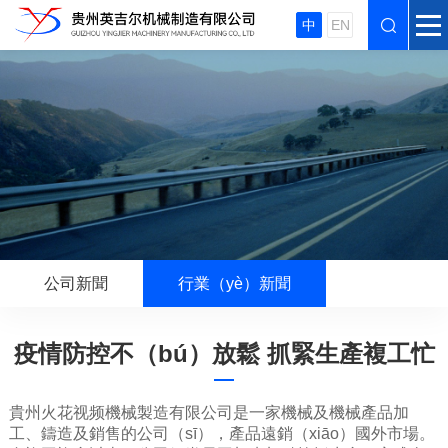
中
EN
公司新聞
行業（yè）新聞
疫情防控不（bú）放鬆 抓緊生產複工忙
貴州火花视频機械製造有限公司是一家機械及機械產品加
工、鑄造及銷售的公司（sī），產品遠銷（xiāo）國外市場。