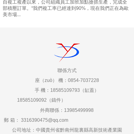
自複工複產以來，公司組織員工加班加點搶抓生產，完成全
部積壓訂單。“我們複工率已經達到90%，現在我們正在為歐
美市場...
聯係
方式
座（zuò）
機：0854-7037228
手
機：18585109793（缸蓋）
18585109092（鑄件）
外商聯係：
13985499998
郵
箱
：
3316390475@qq.com
公司地址：中國貴州省黔南州龍裏縣高新技術產業園